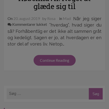
glæde sig til
On
20. august 2019
by
Rosa
in
Mad
Når jeg siger
til
Kommentarer lukket
”hverdag”, hvad siger du
Frokostordning
så? Forhåbentlig er det ikke alt sammen gråt
i
og kedeligt. Sagen er jo, at hverdagen er en
København:
stor del af vores liv. Netop…
Noget
at
glæde
Continue Reading
sig
til