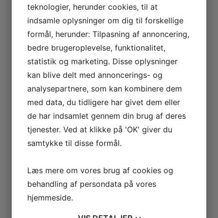
teknologier, herunder cookies, til at
juli 2025
indsamle oplysninger om dig til forskellige
formål, herunder: Tilpasning af annoncering,
juni 2025
bedre brugeroplevelse, funktionalitet,
maj 2025
statistik og marketing. Disse oplysninger
kan blive delt med annoncerings- og
april 2025
analysepartnere, som kan kombinere dem
med data, du tidligere har givet dem eller
februar 2025
de har indsamlet gennem din brug af deres
tjenester. Ved at klikke på 'OK' giver du
november 2024
samtykke til disse formål.
juni 2024
Læs mere om vores brug af cookies og
maj 2024
behandling af persondata på vores
hjemmeside.
januar 2024
VIS
DETALJER