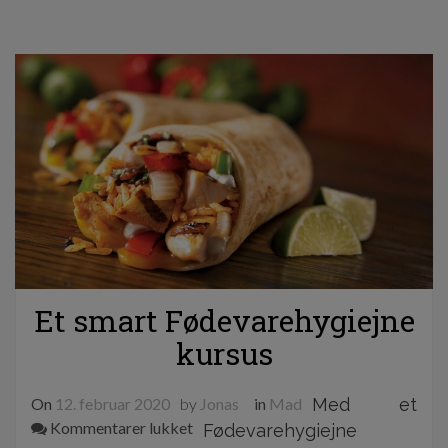
Et smart Fødevarehygiejne
kursus
On
12. februar 2020
by
Jonas
in
Mad
Med et
til
Kommentarer lukket
Fødevarehygiejne