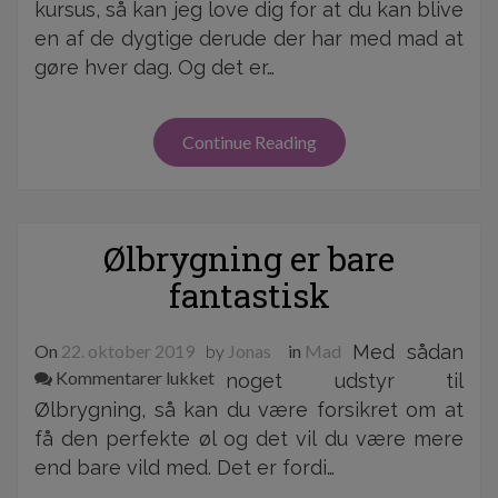
Et
kursus, så kan jeg love dig for at du kan blive
smart
en af de dygtige derude der har med mad at
Fødevarehygiejne
gøre hver dag. Og det er…
kursus
Continue Reading
Ølbrygning er bare
fantastisk
On
22. oktober 2019
by
Jonas
in
Mad
Med sådan
til
Kommentarer lukket
noget udstyr til
Ølbrygning
Ølbrygning, så kan du være forsikret om at
er
få den perfekte øl og det vil du være mere
bare
end bare vild med. Det er fordi…
fantastisk