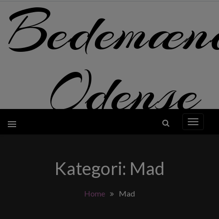
Bedemæn
Skip
to
content
Odense
Kategori:
Mad
Home
Mad