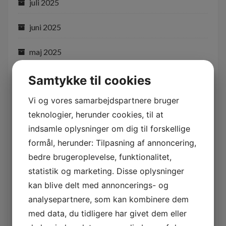
juli 2025
juni 2025
maj 2025
april 2025
Samtykke til cookies
Vi og vores samarbejdspartnere bruger
februar 2025
teknologier, herunder cookies, til at
november 2024
indsamle oplysninger om dig til forskellige
formål, herunder: Tilpasning af annoncering,
juni 2024
bedre brugeroplevelse, funktionalitet,
statistik og marketing. Disse oplysninger
maj 2024
kan blive delt med annoncerings- og
analysepartnere, som kan kombinere dem
januar 2024
med data, du tidligere har givet dem eller
december 2023