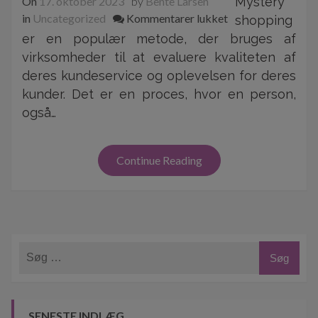
On
17. oktober 2023
by
Bente Larsen
Mystery
til
in
Uncategorized
Kommentarer lukket
shopping
Forbedring
er en populær metode, der bruges af
af
virksomheder til at evaluere kvaliteten af
kundeservice
deres kundeservice og oplevelsen for deres
gennem
kunder. Det er en proces, hvor en person,
mystery
også…
shopping
Continue Reading
SENESTE INDLÆG