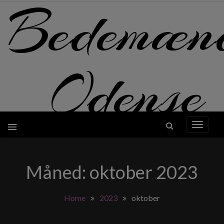
Bedemæn
Skip
to
content
Odense
Måned:
oktober 2023
Home
2023
oktober