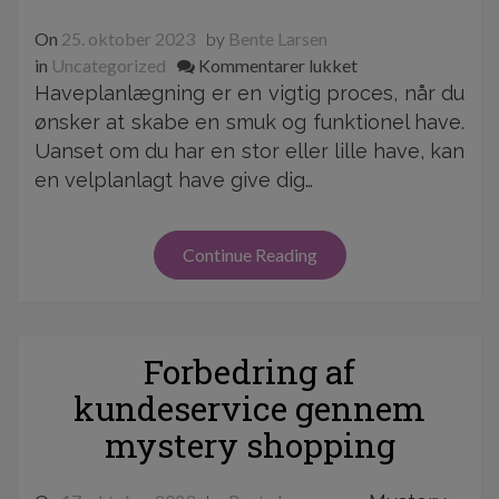
On
25. oktober 2023
by
Bente Larsen
til
in
Uncategorized
Kommentarer lukket
Sådan
Haveplanlægning er en vigtig proces, når du
planlægger
ønsker at skabe en smuk og funktionel have.
du
Uanset om du har en stor eller lille have, kan
din
en velplanlagt have give dig…
have
med
succes
Continue Reading
Forbedring af
kundeservice gennem
mystery shopping